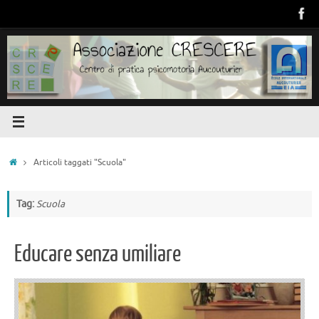
Vai
al
contenuto
Home
Articoli taggati "Scuola"
Tag:
Scuola
Educare senza umiliare