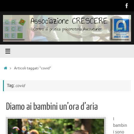
Vai
al
contenuto
Home
Articoli taggati "covid"
Tag:
covid
Diamo ai bambini un’ora d’aria
I
bambin
i sono